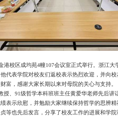
金港校区成均苑
4
幢
107
会议室正式举行。浙江大
，他代表学院对校友们返校表示热烈欢迎，并向校
的财富，感谢大家长期以来对母院的关心与支持。
教授、
91
级哲学本科班班主任黄爱华老师先后讲
成绩表示欣慰，并勉励大家继续保持哲学的思辨精
法贞等也先后发言，分享了校友工作的进展和学院