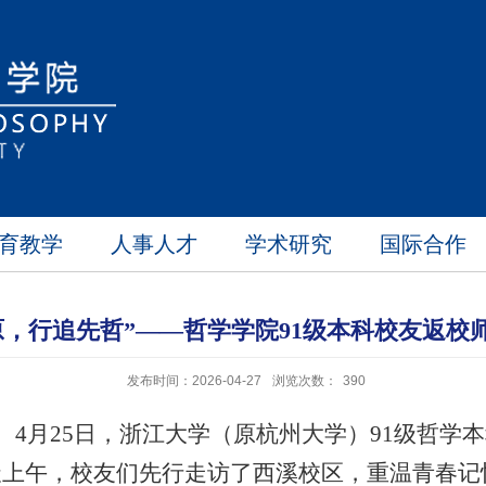
育教学
人事人才
学术研究
国际合作
原，行追先哲”——哲学学院91级本科校友返校
发布时间：2026-04-27
浏览次数：
390
。
4
月
25
日，浙江大学（原杭州大学）
91
级哲学本
天上午，校友们先行走访了西溪校区，重温青春记