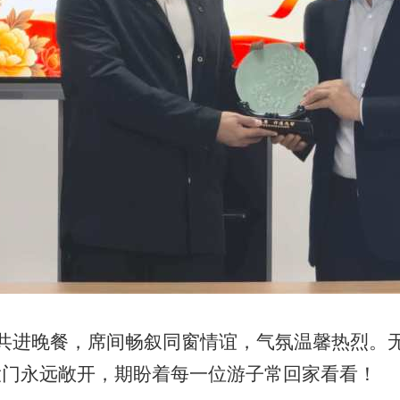
共进晚餐，席间畅叙同窗情谊，气氛温馨热烈。
大门永远敞开，期盼着每一位游子常回家看看！