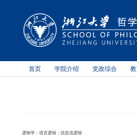
首页
学院介绍
党政综合
教
逻辑学；语言逻辑；信息流逻辑