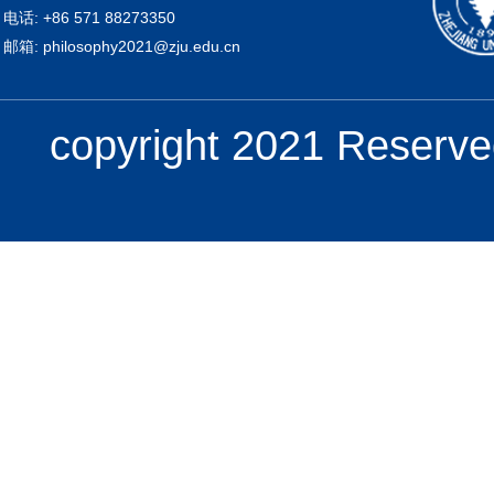
电话: +86 571 88273350
邮箱: philosophy2021@zju.edu.cn
copyright 2021 Re