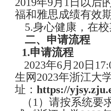
2019
年
9
月
1
日以后
福和雅思成绩有效
5.
身心健康，在校
二、申请流程
1.
申请流程
2023
年
6
月
20
日
17:
生网
2023
年浙江大
址：
https://yjsy.zju
（
1
）请按系统要