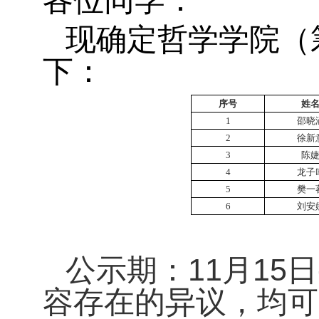
各位同学：
现确定哲学学院（
下：
序号
姓
1
邵晓
2
徐新
3
陈
4
龙子
5
樊一
6
刘安
11
15
公示期：
月
日
容存在的异议，均可