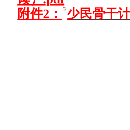
附件2：
少民骨干